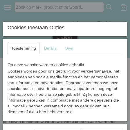
Inloggen
Registreren
Cookies toestaan Opties
Toestemming
Details
Over
Op deze website worden cookies gebruikt
Home
›
Naturel garens
Cookies worden door ons gebruikt voor verkeersanalyse, het
aanbieden van sociale media-functies en het personaliseren
Naturel garens
van informatie en advertenties. Daarnaast verlenen we onze
Bij Draadkracht moet je zijn voor mooie garens van natuurlijke
sociale media-, advertentie- en analysepartners toegang tot
materialen in een prachtige kwaliteit. Bij de samenstelling van ons
informatie over hoe u onze site gebruikt. Zij kunnen deze
aanbod kijken we steeds meer ook naar duurzaamheid. Natuurlijke
informatie gebruiken in combinatie met andere gegevens die
garens zijn per definitie al duurzaam omdat ze lang mee gaan. En
zij mogelijk hebben verzameld door uw gebruik van hun
jij bent natuurlijk extra zuinig op je eigen project.
diensten of die u hen hebt verstrekt.
Wij geven extra aandacht aan de herkomst van het garen. Waar en
hoe leven de dieren waar de wol vanaf komt? Waar wordt het
garen verwerkt en wat is de impact daarvan op het milieu? Welke