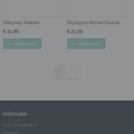
Milkyway Naturel
Muxayyar Mohair Bouclé
€ 11,95
€ 21,50
In winkelwagen
In winkelwagen
1
2
»
Informatie
Over Draadkracht
Contact