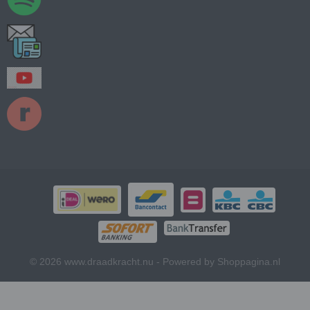
© 2026 www.draadkracht.nu - Powered by Shoppagina.nl