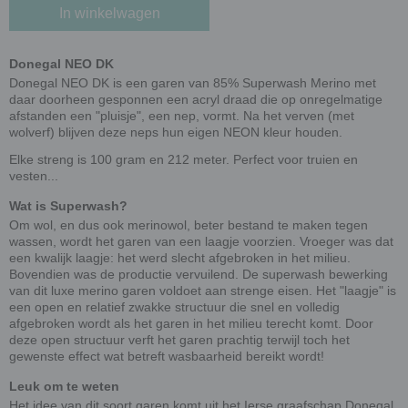
In winkelwagen
Donegal NEO DK
Donegal NEO DK is een garen van 85% Superwash Merino met
daar doorheen gesponnen een acryl draad die op onregelmatige
afstanden een "pluisje", een nep, vormt. Na het verven (met
wolverf) blijven deze neps hun eigen NEON kleur houden.
Elke streng is 100 gram en 212 meter. Perfect voor truien en
vesten...
Wat is Superwash?
Om wol, en dus ook merinowol, beter bestand te maken tegen
wassen, wordt het garen van een laagje voorzien. Vroeger was dat
een kwalijk laagje: het werd slecht afgebroken in het milieu.
Bovendien was de productie vervuilend. De superwash bewerking
van dit luxe merino garen voldoet aan strenge eisen. Het "laagje" is
een open en relatief zwakke structuur die snel en volledig
afgebroken wordt als het garen in het milieu terecht komt. Door
deze open structuur verft het garen prachtig terwijl toch het
gewenste effect wat betreft wasbaarheid bereikt wordt!
Leuk om te weten
Het idee van dit soort garen komt uit het Ierse graafschap Donegal.