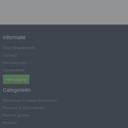
Informatie
Over Draadkracht
Contact
Voorwaarden
Gastenboek
Herroeping
Categorieën
Workshop Creatief Wolverven
Podcast & Nieuwsbrief
Naturel garens
Wolverf