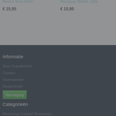
Merino Sock Glitter
Muxayyar Mohair Zijde
€ 15,95
€ 15,95
Informatie
Over Draadkracht
Contact
Voorwaarden
Gastenboek
Herroeping
Categorieën
Workshop Creatief Wolverven