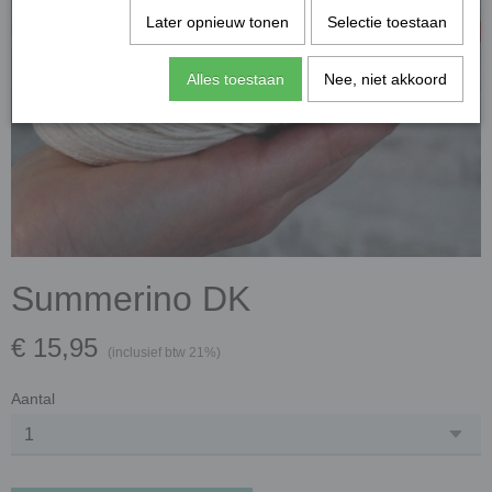
Later opnieuw tonen
Selectie toestaan
Alles toestaan
Nee, niet akkoord
Summerino DK
€ 15,95
(inclusief btw 21%)
Aantal