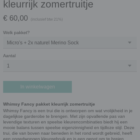
kleurrijk zomertruitje
€ 60,00
(inclusief btw 21%)
Welk pakket?
Aantal
In winkelwagen
Whimsy Fancy pakket kleurrijk zomertruitje
Whimsy Fancy is een trui die is ontworpen om wat vrolijkheid in je
dagelijkse garderobe te brengen. Met zijn opvallende pas van
levendige texturen en speelse kleurencombinaties biedt hij een
mooie balans tussen speelse eigenzinnigheid en tijdloze stijl. Deze
trui, die van boven naar beneden in het rond wordt gebreid, heeft
een ongedwongen kleurgebruik en is een genot om te breien.