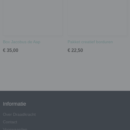
Box Jacobus de Aap
Pakket creatief borduren
€ 35,00
€ 22,50
Informatie
Over Draadkracht
Contact
Voorwaarden