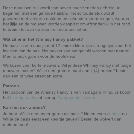
Deze naadloze trui wordt van boven naar beneden gebreid, te
beginnen met een geribde halslijn. Het schouderstuk wordt
gevormd met verkorte naalden en schoudermeerderingen, waarna
het lijfje en de mouwen worden gesplitst om afzonderlijk in het rond
te breien tot aan de zoom en de manchetten.
Wat zit er in het Whimsy Fancy pakket?
De basis is een doosje met 12 unieke kleurrijke strengetjes voor het
invullen van de pas. Het pakket kan aangevuld worden met naturel
Merino Sock garen voor de hoofdkleur.
Wij kozen voor korte mouwen. Wil je deze Whimsy Fancy met lange
mouwen maken? Wil je een grotere maat dan L (4) breien? bestel
dan één of twee strengen extra.
Patroon
Het patroon van de Whimsy Fancy is van Yamagara Knits. Je koopt
het
hier op ravelry
of hier op
Yamagaraknits.com
.
Kan het ook anders?
Ja hoor! Wil je een ander garen als basis? Neem even
contact
op.
Wil je de basis eerst een kleurtje geven? Bestel de wolverf dan
meteen mee!