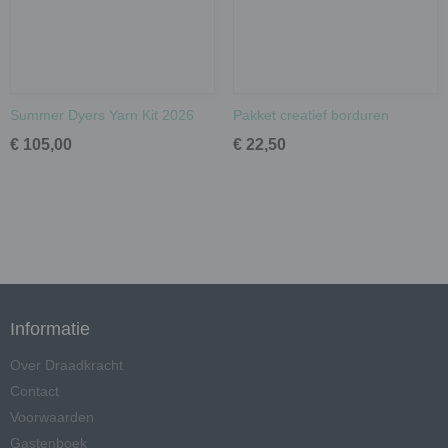
Summer Dyers Yarn Kit 2026
Pakket creatief borduren
€ 105,00
€ 22,50
Informatie
Over Draadkracht
Contact
Voorwaarden
Gastenboek