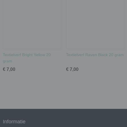
Textielverf Bright Yellow 20
Textielverf Raven Black 20 gram
gram
€ 7,00
€ 7,00
Informatie