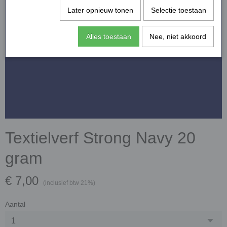
Later opnieuw tonen
Selectie toestaan
Alles toestaan
Nee, niet akkoord
Textielverf Strong Navy 20
gram
€ 7,00
(inclusief btw 21%)
Aantal