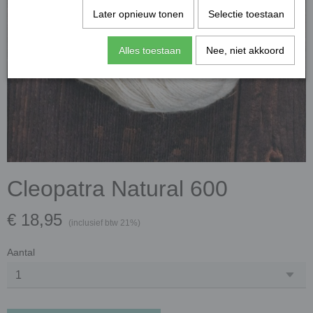
Later opnieuw tonen
Selectie toestaan
Alles toestaan
Nee, niet akkoord
Cleopatra Natural 600
€ 18,95
(inclusief btw 21%)
Aantal