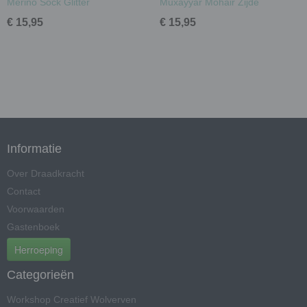
Merino Sock Glitter
Muxayyar Mohair Zijde
€ 15,95
€ 15,95
Informatie
Over Draadkracht
Contact
Voorwaarden
Gastenboek
Herroeping
Categorieën
Workshop Creatief Wolverven