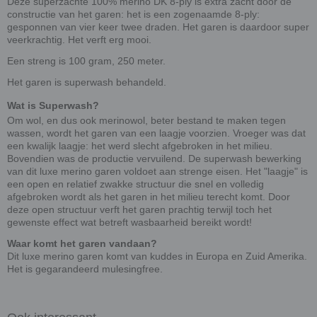
Deze superzachte 100% merino DK 8-ply is extra zacht door de
constructie van het garen: het is een zogenaamde 8-ply:
gesponnen van vier keer twee draden. Het garen is daardoor super
veerkrachtig. Het verft erg mooi.
Een streng is 100 gram, 250 meter.
Het garen is superwash behandeld.
Wat is Superwash?
Om wol, en dus ook merinowol, beter bestand te maken tegen
wassen, wordt het garen van een laagje voorzien. Vroeger was dat
een kwalijk laagje: het werd slecht afgebroken in het milieu.
Bovendien was de productie vervuilend. De superwash bewerking
van dit luxe merino garen voldoet aan strenge eisen. Het "laagje" is
een open en relatief zwakke structuur die snel en volledig
afgebroken wordt als het garen in het milieu terecht komt. Door
deze open structuur verft het garen prachtig terwijl toch het
gewenste effect wat betreft wasbaarheid bereikt wordt!
Waar komt het garen vandaan?
Dit luxe merino garen komt van kuddes in Europa en Zuid Amerika.
Het is gegarandeerd mulesingfree.