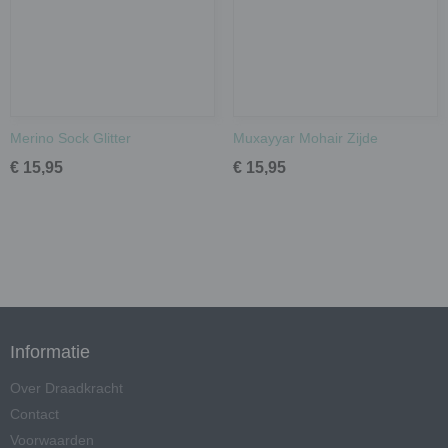
Merino Sock Glitter
Muxayyar Mohair Zijde
€ 15,95
€ 15,95
Informatie
Over Draadkracht
Contact
Voorwaarden