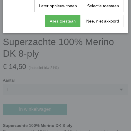
Later opnieuw tonen
Selectie toestaan
Alles toestaan
Nee, niet akkoord
Superzachte 100% Merino
DK 8-ply
€ 14,50
(inclusief btw 21%)
Aantal
In winkelwagen
Superzachte 100% Merino DK 8-ply