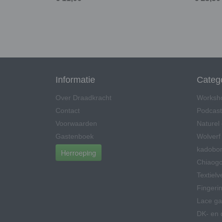
Informatie
Categ
Over Draadkracht
Worksho
Contact
Podcast
Voorwaarden
Naturel
Gastenboek
Wolverf
kadobo
Herroeping
Chiaog
Textielv
Fingeri
Lace ga
DK- en 