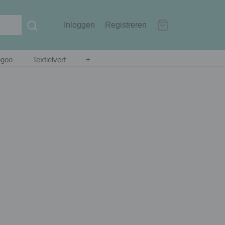
Inloggen
Registreren
ogoo
Textielverf
+