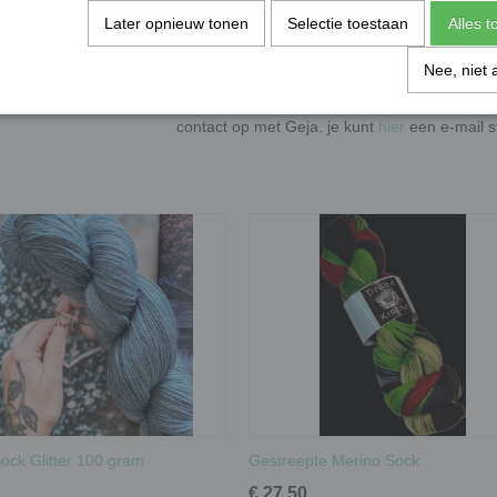
sokken? Ja, de sterkte komt hier uit de Tence
Later opnieuw tonen
Selectie toestaan
Alles 
Nee, niet 
Inspiratie
De foto's zijn ter inspiratie. Heb je interess
contact op met Geja. je kunt
hier
een e-mail 
ock Glitter 100 gram
Gestreepte Merino Sock
€ 27,50