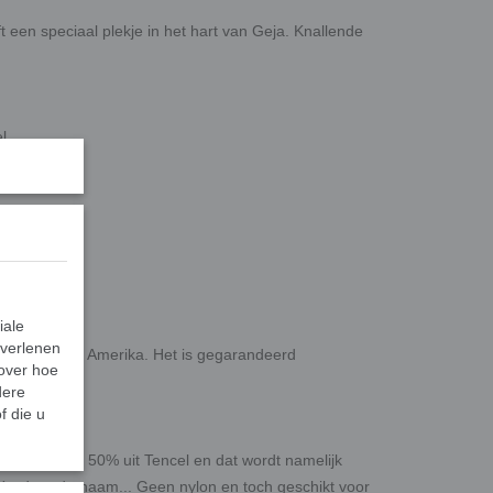
t een speciaal plekje in het hart van Geja. Knallende
el.
iale
 verlenen
ropa en Zuid Amerika. Het is gegarandeerd
 over hoe
iceerd.
dere
f die u
estaat voor 50% uit Tencel en dat wordt namelijk
andaar de naam... Geen nylon en toch geschikt voor