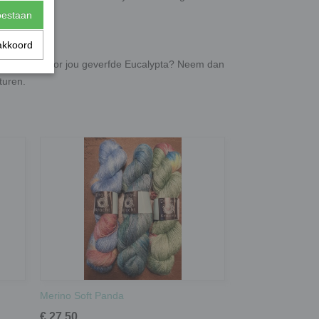
l.
toestaan
akkoord
e in speciaal voor jou geverfde Eucalypta? Neem dan
sturen.
Merino Soft Panda
€ 27,50