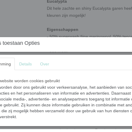
Eucalypta
Dit hele zachte en shiny Eucalypta garen heef
kleuren zijn mogelijk!
Eigenschappen
- 50% superwash fijne merinowool, 50% tenc
 toestaan Opties
- 100 gram
- 333 meter
- Het garen is 3-ply gesponnen
mming
Details
Over
- superwash? Ja
- Sock-proof? Ja
ebsite worden cookies gebruikt
orden door ons gebruikt voor verkeersanalyse, het aanbieden van soc
Waar komt het garen vandaan?
cties en het personaliseren van informatie en advertenties. Daarnaast
Dit luxe merino garen komt van kuddes in Eu
ociale media-, advertentie- en analysepartners toegang tot informatie
mulesingfree. Het tencel wordt in Italië gefabr
te gebruikt. Zij kunnen deze informatie gebruiken in combinatie met an
die zij mogelijk hebben verzameld door uw gebruik van hun diensten o
Bijzonderheden
verstrekt.
De Eucalypta is een
duurzamere
keuze. Het b
gemaakt uit snippers van Eucalyptusbomen. V