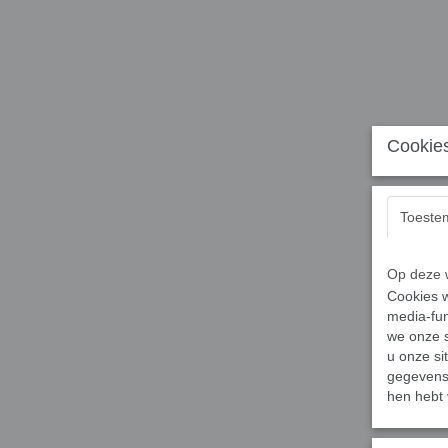
Cookies
Toeste
Op deze w
Cookies w
media-fun
we onze s
u onze si
gegevens 
hen hebt 