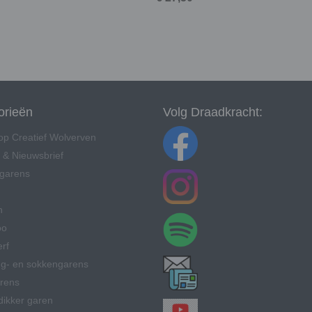
orieën
Volg Draadkracht:
p Creatief Wolverven
 & Nieuwsbrief
 garens
n
oo
erf
ng- en sokkengarens
rens
dikker garen