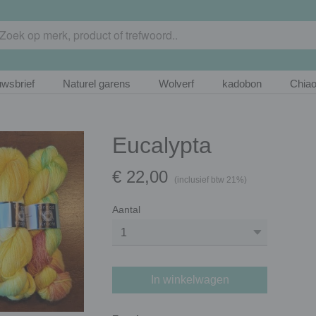
wsbrief
Naturel garens
Wolverf
kadobon
Chia
Eucalypta
€ 22,00
(inclusief btw 21%)
Aantal
In winkelwagen