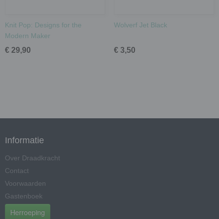
Knit Pop: Designs for the
Wolverf Jet Black
Modern Maker
€ 29,90
€ 3,50
Informatie
Over Draadkracht
Contact
Voorwaarden
Gastenboek
Herroeping